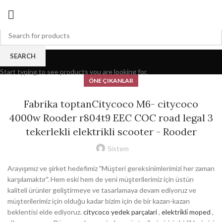
Blog
SEARCH
Start typing to see products you are looking for.
ÖNE ÇIKANLAR
Fabrika toptanCitycoco M6- citycoco
4000w Rooder r804t9 EEC COC road legal 3
tekerlekli elektrikli scooter - Rooder
Sistem
Arayışımız ve şirket hedefimiz "Müşteri gereksinimlerimizi her zaman
karşılamaktır". Hem eski hem de yeni müşterilerimiz için üstün
kaliteli ürünler geliştirmeye ve tasarlamaya devam ediyoruz ve
müşterilerimiz için olduğu kadar bizim için de bir kazan-kazan
beklentisi elde ediyoruz.
citycoco yedek parçalari
,
elektri̇kli̇ moped
,