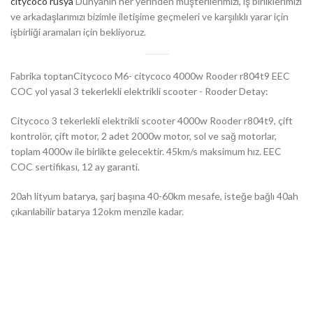
citycoco rusya
Dünyanın her yerinden müşterilerimizi, iş birliklerimizi
ve arkadaşlarımızı bizimle iletişime geçmeleri ve karşılıklı yarar için
işbirliği aramaları için bekliyoruz.
Fabrika toptanCitycoco M6- citycoco 4000w Rooder r804t9 EEC
COC yol yasal 3 tekerlekli elektrikli scooter - Rooder Detay:
Citycoco 3 tekerlekli elektrikli scooter 4000w Rooder r804t9, çift
kontrolör, çift motor, 2 adet 2000w motor, sol ve sağ motorlar,
toplam 4000w ile birlikte gelecektir. 45km/s maksimum hız. EEC
COC sertifikası, 12 ay garanti.
20ah lityum batarya, şarj başına 40-60km mesafe, isteğe bağlı 40ah
çıkarılabilir batarya 12okm menzile kadar.