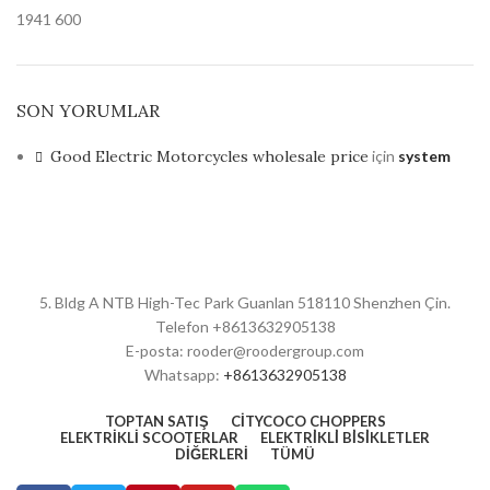
1941
600
SON YORUMLAR
Good Electric Motorcycles wholesale price
için
system
5. Bldg A NTB High-Tec Park Guanlan 518110 Shenzhen Çin.
Telefon +8613632905138
E-posta: rooder@roodergroup.com
Whatsapp:
+8613632905138
TOPTAN SATIŞ
CITYCOCO CHOPPERS
ELEKTRIKLI SCOOTERLAR
ELEKTRİKLİ BİSİKLETLER
DIĞERLERI
TÜMÜ