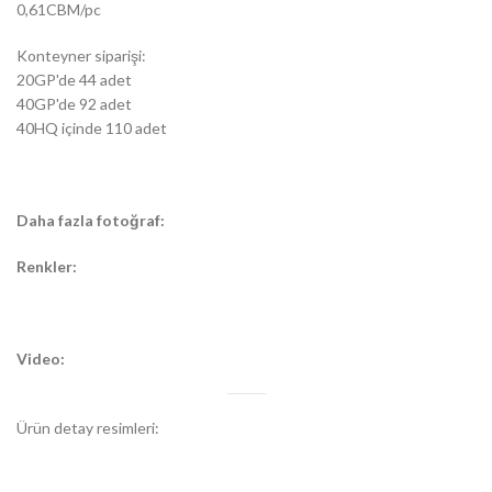
0,61CBM/pc
Konteyner siparişi:
20GP'de 44 adet
40GP'de 92 adet
40HQ içinde 110 adet
Daha fazla fotoğraf:
Renkler:
Video:
Ürün detay resimleri: