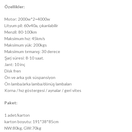
Özellikler:
Motor: 2000w*2=4000w
Lityum pil: 60v40a, çıkarılabilir
Menzil: 80-100km
Maksimum hız: 45km/s
Maksimum yük: 200kgs
Maksimum tırmanış: 30 derece
Şarj süresi: 8-10 saat.
Jant: 10 inç
Disk fren
Ön ve arka şok süspansiyon
Ön lamba/arka lamba/dönüş lambaları
Korna / hız göstergesi / aynalar / geri vites
Paket:
1 adet/karton
karton boyutu: 191*38*85cm
NW:80kg, GW:70kg