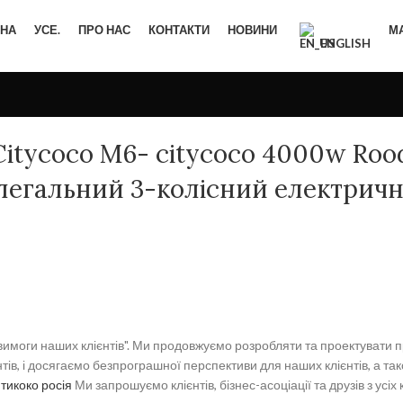
НА
УСЕ.
ПРО НАС
КОНТАКТИ
НОВИНИ
М
ENGLISH
Citycoco M6- citycoco 4000w Roo
легальний 3-колісний електрич
вимоги наших клієнтів". Ми продовжуємо розробляти та проектувати 
єнтів, і досягаємо безпрограшної перспективи для наших клієнтів, а та
тикоко росія
Ми запрошуємо клієнтів, бізнес-асоціації та друзів з усіх 