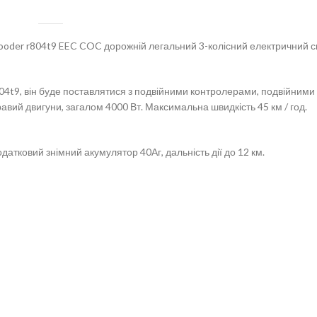
ooder r804t9 EEC COC дорожній легальний 3-колісний електричний ск
04t9, він буде поставлятися з подвійними контролерами, подвійними
правий двигуни, загалом 4000 Вт. Максимальна швидкість 45 км / год.
одатковий знімний акумулятор 40Аг, дальність дії до 12 км.