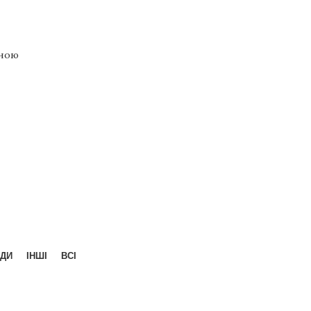
рною
ДИ
ІНШІ
ВСІ