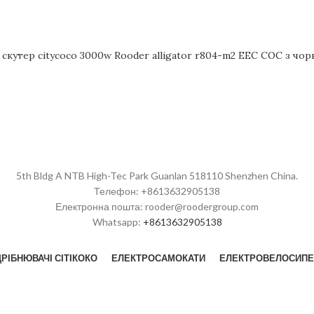
скутер citycoco 3000w Rooder alligator r804-m2 EEC COC з чо
5th Bldg A NTB High-Tec Park Guanlan 518110 Shenzhen China.
Телефон: +8613632905138
Електронна пошта: rooder@roodergroup.com
Whatsapp:
+8613632905138
РІБНЮВАЧІ СІТІКОКО
ЕЛЕКТРОСАМОКАТИ
ЕЛЕКТРОВЕЛОСИПЕ