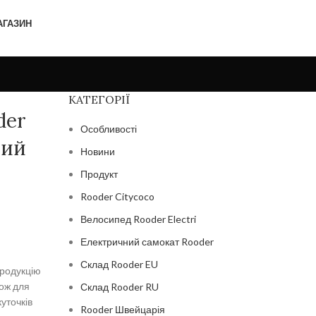
АГАЗИН
КАТЕГОРІЇ
der
Особливості
ний
Новини
Продукт
Rooder Citycoco
Велосипед Rooder Electri
Електричний самокат Rooder
Склад Rooder EU
продукцію
кож для
Склад Rooder RU
куточків
Rooder Швейцарія