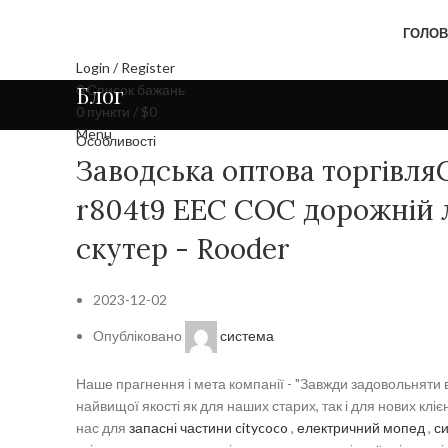
ГОЛОВ
Login / Register
Блог
0
Список бажань
0
пункти
/
$
0
Menu
Особливості
Заводська оптова торгівля
r804t9 EEC COC дорожній 
скутер - Rooder
2023-12-02
Опубліковано
система
Наше прагнення і мета компанії - "Завжди задовольняти 
найвищої якості як для наших старих, так і для нових клі
нас для
запасні частини citycoco
,
електричний мопед
,
си