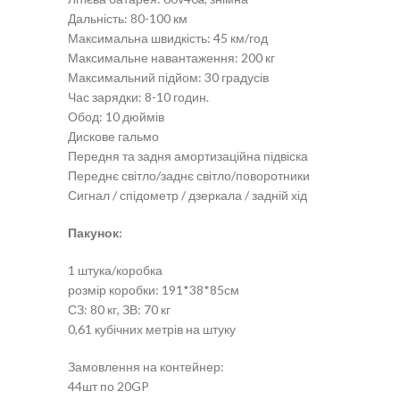
Дальність: 80-100 км
Максимальна швидкість: 45 км/год
Максимальне навантаження: 200 кг
Максимальний підйом: 30 градусів
Час зарядки: 8-10 годин.
Обод: 10 дюймів
Дискове гальмо
Передня та задня амортизаційна підвіска
Переднє світло/заднє світло/поворотники
Сигнал / спідометр / дзеркала / задній хід
Пакунок:
1 штука/коробка
розмір коробки: 191*38*85см
СЗ: 80 кг, ЗВ: 70 кг
0,61 кубічних метрів на штуку
Замовлення на контейнер:
44шт по 20GP