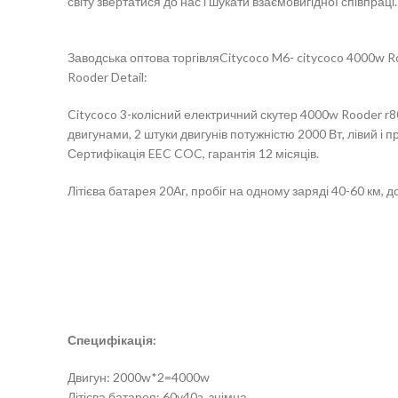
світу звертатися до нас і шукати взаємовигідної співпраці.
Заводська оптова торгівляCitycoco M6- citycoco 4000w R
Rooder Detail:
Citycoco 3-колісний електричний скутер 4000w Rooder r8
двигунами, 2 штуки двигунів потужністю 2000 Вт, лівий і 
Сертифікація EEC COC, гарантія 12 місяців.
Літієва батарея 20Аг, пробіг на одному заряді 40-60 км, д
Специфікація:
Двигун: 2000w*2=4000w
Літієва батарея: 60v40a, знімна