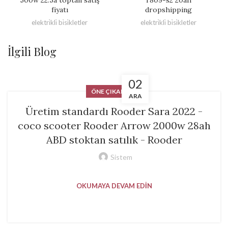
500w 22.5a toptan satış
r809-s2 20ah
fiyatı
dropshipping
elektri̇kli̇ bi̇si̇kletler
elektri̇kli̇ bi̇si̇kletler
İlgili Blog
02
ÖNE ÇIKANLAR
ARA
Üretim standardı Rooder Sara 2022 -
coco scooter Rooder Arrow 2000w 28ah
ABD stoktan satılık - Rooder
Sistem
OKUMAYA DEVAM EDIN