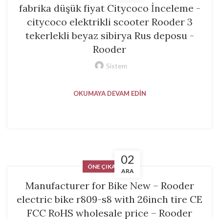
fabrika düşük fiyat Citycoco İnceleme -
citycoco elektrikli scooter Rooder 3
tekerlekli beyaz sibirya Rus deposu -
Rooder
Sistem
OKUMAYA DEVAM EDIN
02
ÖNE ÇIKANLAR
ARA
Manufacturer for Bike New – Rooder
electric bike r809-s8 with 26inch tire CE
FCC RoHS wholesale price – Rooder