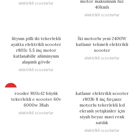
motor maksimum hız
elektrikli scooterlar
40kmh
elektrikli scooterlar
lityum pilli iki tekerlekli
İki motorlu yeni 2400W
ayakta elektrikli scooter
katlanır tekmeli elektrikli
r803c 5.5 inç motor
scooter
katlanabilir alüminyum
elektrikli scooterlar
alaşımlı gövde
elektrikli scooterlar
HOT
rooder 803o12 büyük
katlanır elektrikli scooter
tekerlekli e scooter 60v
r803b 8 inç fırçasız
6000w 38ah
motorlu tekerlekli lcd
ekranlı yetişkinler için
elektrikli scooterlar
siyah beyaz mavi renk
satılık
elektrikli scooterlar