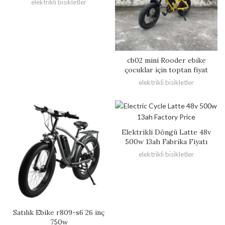
elektri̇kli̇ bi̇si̇kletler
cb02 mini Rooder ebike
çocuklar için toptan fiyat
elektri̇kli̇ bi̇si̇kletler
Elektrikli Döngü Latte 48v
500w 13ah Fabrika Fiyatı
elektri̇kli̇ bi̇si̇kletler
Satılık Ebike r809-s6 26 inç
750w