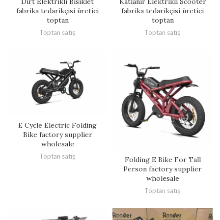
Dirt Elektrikli Bisiklet
Katlanır Elektrikli Scooter
fabrika tedarikçisi üretici
fabrika tedarikçisi üretici
toptan
toptan
Toptan satış
Toptan satış
E Cycle Electric Folding
Bike factory supplier
wholesale
Toptan satış
Folding E Bike For Tall
Person factory supplier
wholesale
Toptan satış