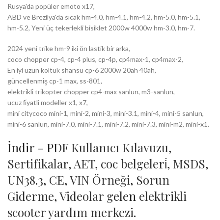
Rusya'da popüler emoto x17,
ABD ve Brezilya'da sıcak hm-4.0, hm-4.1, hm-4.2, hm-5.0, hm-5.1,
hm-5.2, Yeni üç tekerlekli bisiklet 2000w 4000w hm-3.0, hm-7.
2024 yeni trike hm-9 iki ön lastik bir arka,
coco chopper cp-4, cp-4 plus, cp-4p, cp4max-1, cp4max-2,
En iyi uzun koltuk shansu cp-6 2000w 20ah 40ah,
güncellenmi̇ş cp-1 max, ss-801,
elektri̇kli̇ tri̇kopter chopper cp4-max sanlun, m3-sanlun,
ucuz fi̇yatli modeller x1, x7,
mini citycoco mini-1, mini-2, mini-3, mini-3.1, mini-4, mini-5 sanlun,
mini-6 sanlun, mini-7.0, mini-7.1, mini-7.2, mini-7.3, mini-m2, mini-x1.
İndir - PDF
Kullanıcı Kılavuzu
,
Sertifikalar
,
AET
,
coc belgeleri̇
,
MSDS
,
UN38.3
,
CE
,
VIN Örneği
,
Sorun
Giderme
,
Videolar
gelen
elektrikli
scooter yardım merkezi
.