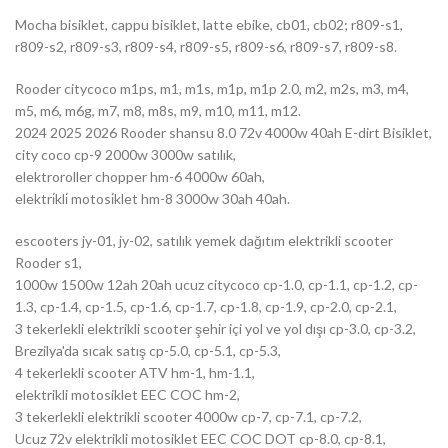
Mocha bisiklet, cappu bisiklet, latte ebike, cb01, cb02; r809-s1,
r809-s2, r809-s3, r809-s4, r809-s5, r809-s6, r809-s7, r809-s8.
Rooder citycoco m1ps, m1, m1s, m1p, m1p 2.0, m2, m2s, m3, m4,
m5, m6, m6g, m7, m8, m8s, m9, m10, m11, m12.
2024 2025 2026 Rooder shansu 8.0 72v 4000w 40ah E-dirt Bisiklet,
city coco cp-9 2000w 3000w satılık,
elektroroller chopper hm-6 4000w 60ah,
elektri̇kli̇ motosi̇klet hm-8 3000w 30ah 40ah.
escooters jy-01, jy-02, satılık yemek dağıtım elektrikli scooter
Rooder s1,
1000w 1500w 12ah 20ah ucuz citycoco cp-1.0, cp-1.1, cp-1.2, cp-
1.3, cp-1.4, cp-1.5, cp-1.6, cp-1.7, cp-1.8, cp-1.9, cp-2.0, cp-2.1,
3 tekerlekli elektrikli scooter şehir içi yol ve yol dışı cp-3.0, cp-3.2,
Brezilya'da sıcak satış cp-5.0, cp-5.1, cp-5.3,
4 tekerlekli scooter ATV hm-1, hm-1.1,
elektrikli motosiklet EEC COC hm-2,
3 tekerlekli elektrikli scooter 4000w cp-7, cp-7.1, cp-7.2,
Ucuz 72v elektrikli motosiklet EEC COC DOT cp-8.0, cp-8.1,