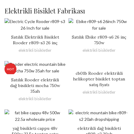
Elektrikli Bisiklet Fabrikası
Satılık Elektrikli Bisiklet
Satılık Ebike r809-s6 26 inç
Rooder r809-s3 26 inç
750w
elektri̇kli̇ bi̇si̇kletler
elektri̇kli̇ bi̇si̇kletler
HOT
cb01b Rooder elektrikli
helikopter bisiklet toptan
Satılık Rooder elektrikli
satış fiyatı
dağ bisikleti mocha 750w
35ah
elektri̇kli̇ bi̇si̇kletler
elektri̇kli̇ bi̇si̇kletler
yağ bisikleti cappu 48v
elektrikli dağ bisikleti