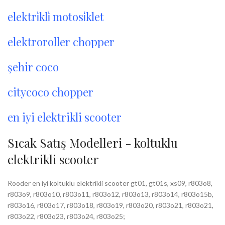
elektri̇kli̇ motosi̇klet
elektroroller chopper
şehir coco
citycoco chopper
en iyi elektrikli scooter
Sıcak Satış Modelleri - koltuklu
elektrikli scooter
Rooder en iyi koltuklu elektrikli scooter gt01, gt01s, xs09, r803o8,
r803o9, r803o10, r803o11, r803o12, r803o13, r803o14, r803o15b,
r803o16, r803o17, r803o18, r803o19, r803o20, r803o21, r803o21,
r803o22, r803o23, r803o24, r803o25;