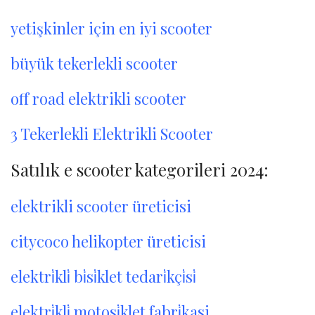
yetişkinler için en iyi scooter
büyük tekerlekli scooter
off road elektrikli scooter
3 Tekerlekli Elektrikli Scooter
Satılık e scooter kategorileri 2024:
elektrikli scooter üreticisi
citycoco helikopter üreticisi
elektri̇kli̇ bi̇si̇klet tedari̇kçi̇si̇
elektri̇kli̇ motosi̇klet fabri̇kasi