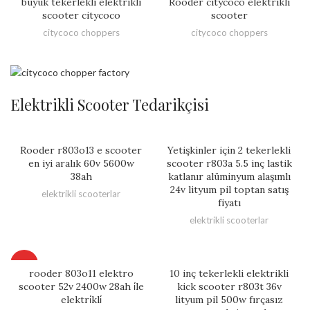
büyük tekerlekli elektrikli
Rooder citycoco elektrikli
scooter citycoco
scooter
citycoco choppers
citycoco choppers
Elektrikli Scooter Tedarikçisi
Rooder r803o13 e scooter
Yetişkinler için 2 tekerlekli
en iyi aralık 60v 5600w
scooter r803a 5.5 inç lastik
38ah
katlanır alüminyum alaşımlı
24v lityum pil toptan satış
elektrikli scooterlar
fiyatı
elektrikli scooterlar
HOT
rooder 803o11 elektro
10 inç tekerlekli elektrikli
scooter 52v 2400w 28ah i̇le
kick scooter r803t 36v
elektri̇kli̇
lityum pil 500w fırçasız