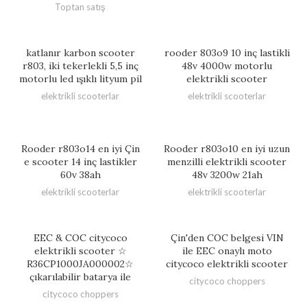
Toptan satış
katlanır karbon scooter
rooder 803o9 10 inç lastikli
r803, iki tekerlekli 5,5 inç
48v 4000w motorlu
motorlu led ışıklı lityum pil
elektrikli scooter
elektrikli scooterlar
elektrikli scooterlar
Rooder r803o14 en iyi Çin
Rooder r803o10 en iyi uzun
e scooter 14 inç lastikler
menzilli elektrikli scooter
60v 38ah
48v 3200w 21ah
elektrikli scooterlar
elektrikli scooterlar
EEC & COC citycoco
Çin'den COC belgesi VIN
elektrikli scooter ☆
ile EEC onaylı moto
R36CP1000JA000002☆
citycoco elektrikli scooter
çıkarılabilir batarya ile
citycoco choppers
citycoco choppers