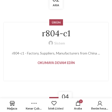
ARA
ÜRÜN
r804-c1
Sistem
r804-c1 - Factory, Suppliers, Manufacturers from China ...
OKUMAYA DEVAM EDIN
04
ÜRÜN
0
AĞU
Mağaza
Kenar Çubuğu
İstek Listesi
Araba
Benim hesabım
Electric Riding Scooters For Adults