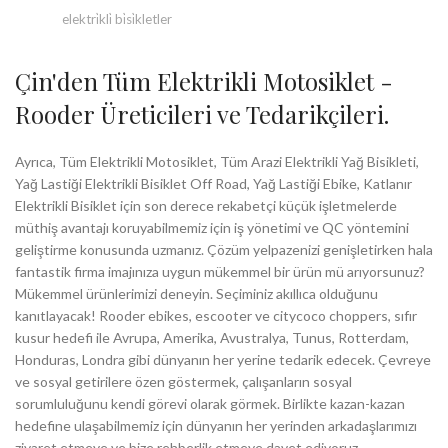
elektri̇kli̇ bi̇si̇kletler
Çin'den Tüm Elektrikli Motosiklet -
Rooder Üreticileri ve Tedarikçileri.
Ayrıca, Tüm Elektrikli Motosiklet, Tüm Arazi Elektrikli Yağ Bisikleti,
Yağ Lastiği Elektrikli Bisiklet Off Road, Yağ Lastiği Ebike, Katlanır
Elektrikli Bisiklet için son derece rekabetçi küçük işletmelerde
müthiş avantajı koruyabilmemiz için iş yönetimi ve QC yöntemini
geliştirme konusunda uzmanız. Çözüm yelpazenizi genişletirken hala
fantastik firma imajınıza uygun mükemmel bir ürün mü arıyorsunuz?
Mükemmel ürünlerimizi deneyin. Seçiminiz akıllıca olduğunu
kanıtlayacak! Rooder ebikes, escooter ve citycoco choppers, sıfır
kusur hedefi ile Avrupa, Amerika, Avustralya, Tunus, Rotterdam,
Honduras, Londra gibi dünyanın her yerine tedarik edecek. Çevreye
ve sosyal getirilere özen göstermek, çalışanların sosyal
sorumluluğunu kendi görevi olarak görmek. Birlikte kazan-kazan
hedefine ulaşabilmemiz için dünyanın her yerinden arkadaşlarımızı
ziyaret etmeye ve bize rehberlik etmeye davet ediyoruz.