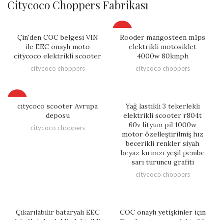
Citycoco Choppers Fabrikası
HOT
Çin'den COC belgesi VIN
Rooder mangosteen m1ps
ile EEC onaylı moto
elektrikli motosiklet
citycoco elektrikli scooter
4000w 80kmph
citycoco choppers
citycoco choppers
HOT
citycoco scooter Avrupa
Yağ lastikli 3 tekerlekli
deposu
elektrikli scooter r804t
60v lityum pil 1000w
citycoco choppers
motor özelleştirilmiş hız
becerikli renkler siyah
beyaz kırmızı yeşil pembe
sarı turuncu grafiti
citycoco choppers
Çıkarılabilir bataryalı EEC
COC onaylı yetişkinler için