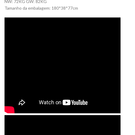
NW: 72KG GW: 82KG
Tamanho da embalagem: 180*38*77cm