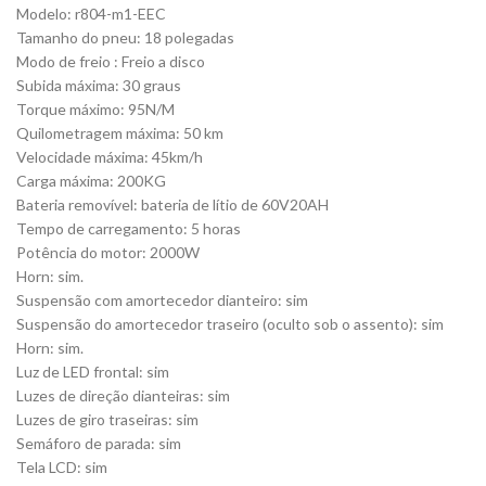
Modelo: r804-m1-EEC
Tamanho do pneu: 18 polegadas
Modo de freio : Freio a disco
Subida máxima: 30 graus
Torque máximo: 95N/M
Quilometragem máxima: 50 km
Velocidade máxima: 45km/h
Carga máxima: 200KG
Bateria removível: bateria de lítio de 60V20AH
Tempo de carregamento: 5 horas
Potência do motor: 2000W
Horn: sim.
Suspensão com amortecedor dianteiro: sim
Suspensão do amortecedor traseiro (oculto sob o assento): sim
Horn: sim.
Luz de LED frontal: sim
Luzes de direção dianteiras: sim
Luzes de giro traseiras: sim
Semáforo de parada: sim
Tela LCD: sim