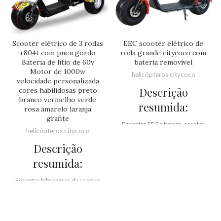
Scooter elétrico de 3 rodas
EEC scooter elétrico de
r804t com pneu gordo
roda grande citycoco com
Bateria de lítio de 60v
bateria removível
Motor de 1000w
helicópteros citycoco
velocidade personalizada
Descrição
cores habilidosas preto
branco vermelho verde
resumida:
rosa amarelo laranja
grafite
Encontre EEC citycoco, scooter
helicópteros citycoco
elétrico de pneu gordo da Rooder
Technology Ltd, fornecedor de
Descrição
EEC citycoco, fábrica de scooter
resumida:
elétrico de roda grande, fabricante
de roda elétrica grande citycoco.
Encontre fabricantes de scooter
Roda de alumínio: sim
elétrica harley de alta qualidade e
Suspensão dianteira e traseira
preço barato na China, scooter
com amortecedor: sim
citycoco, scooter elétrica de 3
Luzes de direção dianteiras e
rodas no atacado em