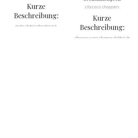
Kurze
citycoco choppers
Beschreibung:
Kurze
Beschreibung:
moto eletrica Rooder m1
citycoco super chopper elektrisch
Marke:
OEM/ODM/ROODER
Rooder m1 Großhandelspreis
Mindestbestellmenge:
10
Stück/Stück
Lieferfähigkeit:
10000
Marke:
OEM/ODM/ROODER
Stück/Stück pro Monat
Mindestbestellmenge:
10
Hafen:
Shenzhen
Stück/Stück
Zahlungsbedingungen:
T/T, L/C,
Lieferfähigkeit:
10000
D/A, D/P
Stück/Stück pro Monat
Hafen:
Shenzhen
Zahlungsbedingungen:
T/T, L/C,
D/A, D/P