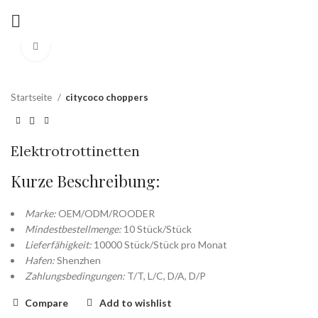
Zum Vergrößern anklicken
Startseite
citycoco choppers
Elektrotrottinetten
Kurze Beschreibung:
Marke:
OEM/ODM/ROODER
Mindestbestellmenge:
10 Stück/Stück
Lieferfähigkeit:
10000 Stück/Stück pro Monat
Hafen:
Shenzhen
Zahlungsbedingungen:
T/T, L/C, D/A, D/P
Compare
Add to wishlist