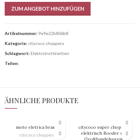
ZUM ANGEBOT HINZUFÜGEN
Artikelnummer:
9e9e22b806b8
Kategorie:
citycoco choppers
Schlagwort:
Elektrotrottinetten
Teilen:
ÄHNLICHE PRODUKTE
moto eletrica brasil
citycoco super chopper
elektrisch Rooder m1
citycoco choppers
Großhandelspreis