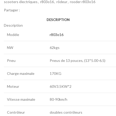
scooters électriques
,
r803o16
,
rôdeur
,
rooder r803o16
Partager :
DESCRIPTION
Description
Modèle
r803o16
NW
62kgs
Pneu
Pneus de 13 pouces, (13*5.00-6.5)
Charge maximale
170KG
Moteur
60V3.5KW*2
Vitesse maximale
80-90km/h
Contrôleur
doubles contrôleurs