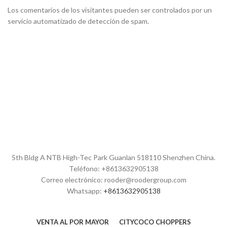
Los comentarios de los visitantes pueden ser controlados por un
servicio automatizado de detección de spam.
5th Bldg A NTB High-Tec Park Guanlan 518110 Shenzhen China.
Teléfono: +8613632905138
Correo electrónico: rooder@roodergroup.com
Whatsapp:
+8613632905138
VENTA AL POR MAYOR
CITYCOCO CHOPPERS