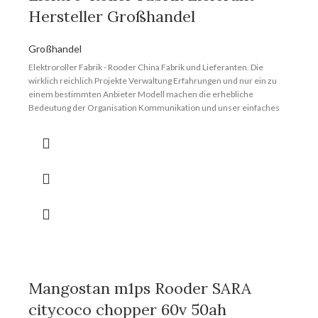
Hersteller Großhandel
Großhandel
Elektroroller Fabrik - Rooder China Fabrik und Lieferanten. Die
wirklich reichlich Projekte Verwaltung Erfahrungen und nur ein zu
einem bestimmten Anbieter Modell machen die erhebliche
Bedeutung der Organisation Kommunikation und unser einfaches
Verständnis für Ihre Erwartungen für Elektroroller Fabrik, Fat Tyre
Cycle Electric , Ebikes For Sale , Ladies E Bike ,Electric Folding Bike .
Um den Markt besser zu erweitern, laden wir aufrichtig ehrgeizige
Einzelpersonen und Unternehmen ein, sich als Vertreter
anzuschließen. Die Rooder E-Bikes, E-Scooter und Citycoco Chopper
werden in die ganze Welt geliefert, wie z.B. Europa, Amerika,
Australien, Liberia, Moldawien, Schweiz, Turin. Darüber hinaus
werden alle unsere Artikel mit fortschrittlicher Ausrüstung und
strengen QC-Verfahren hergestellt, um hohe Qualität zu
gewährleisten. Wenn Sie an einem unserer Produkte interessiert
sind, zögern Sie bitte nicht, uns zu kontaktieren. Wir werden unser
Bestes tun, um Ihre Bedürfnisse zu erfüllen.
Mangostan m1ps Rooder SARA
citycoco chopper 60v 50ah