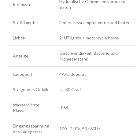
Hydraulische Ölbremsen vorne und
Bremsen
hinten
Stoßdämpfer
Federstossdämpfer vorne und hinten
Lichter
2*U7 lights + motorcycle horns
Geschwindigkeit, Batterie und
Anzeige
Kilometerstand
Ladegerät
4A-Ladegerät
Steigendes Gefälle
ca. 30 Grad
Wasserdichte
IP54
Klasse
Eingangsspannung
100 - 240V, 50 / 60Hz
des Ladegeräts