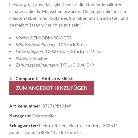
Leistung, die Zuverlässigkeit und all die Standardqualitäten
schätzen, die die Menschen erwarten. Diejenigen, die uns am
meisten lieben, sind Radfahrer. Sie lieben uns am meisten, und
deshalb müssen wir auch so gut sein!
Marke:
OEM/ODM/ROODER
Mindestbestellmenge:
10 Stück/Stück
Lieferfähigkeit:
10000 Stück/Stück pro Monat
Hafen:
Shenzhen
Zahlungsbedingungen:
T/T, L/C, D/A, D/P
Compare
Add to wishlist
ZUM ANGEBOT HINZUFÜGEN
Artikelnummer:
3717a9ba014f
Kategorie:
Elektroroller
Schlagwörter:
Elektro-Roller
,
elektro scooter
,
r803o11
,
rooder
,
rooder r803o11
,
Elektroroller