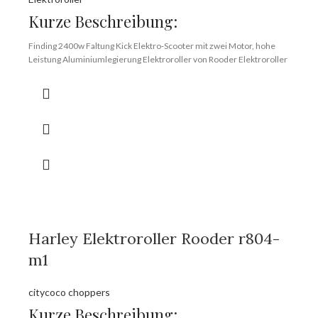
Kurze Beschreibung:
Finding 2400w Faltung Kick Elektro-Scooter mit zwei Motor, hohe
Leistung Aluminiumlegierung Elektroroller von Rooder Elektroroller
Fabrik, hohe stander Kick Roller Lieferant.
Marke:
OEM/ODM/ROODER
Mindestbestellmenge:
10 Stück/Stück
Lieferfähigkeit:
10000 Stück/Stück pro Monat
Hafen:
Shenzhen
Zahlungsbedingungen:
T/T, L/C, D/A, D/P
Harley Elektroroller Rooder r804-
m1
citycoco choppers
Kurze Beschreibung: