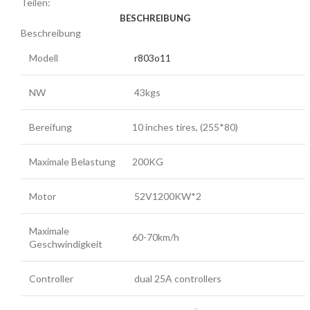
Teilen:
BESCHREIBUNG
Beschreibung
Modell
r803o11
NW
43kgs
Bereifung
10 inches tires, (255*80)
Maximale Belastung
200KG
Motor
52V1200KW*2
Maximale
60-70km/h
Geschwindigkeit
Controller
dual 25A controllers