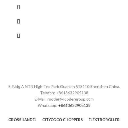
passen Sie die Winkel an.
2. Aktualisieren Sie die Pedalhöhe auf 17 cm.
3. Verstecken Sie die Hupe zum Scheinwerfer, um es mehr schönes
Design zu machen.
4. Aktualisieren Sie das GT01-Zahlenschloss der Batterieabdeckung.
5. Aktualisieren Sie den Batteriekasten und den Stecker.
6. Aufrüstung der Seitenleuchten
7. Verbessern Sie das Material des hinteren Kotflügels.
8. Verstärken Sie den Falzbereich.
9. Upgrade des LCD-Bildschirms
10. Anpassen der Farben der dekorativen Teile
11. Aktualisieren Sie das Schleifpapier.
Marke:
OEM/ODM/ROODER
Mindestbestellmenge:
10 Stück/Stück
Lieferfähigkeit:
10000 Stück/Stück pro Monat
5. Bldg A NTB High-Tec Park Guanlan 518110 Shenzhen China.
Hafen:
Shenzhen
Telefon: +8613632905138
Zahlungsbedingungen:
T/T, L/C, D/A, D/P
E-Mail: rooder@roodergroup.com
Whatsapp:
+8613632905138
GROSSHANDEL
CITYCOCO CHOPPERS
ELEKTROROLLER