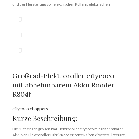
und der Herstellung von elektrischen Rollern, elektrischen
Motorrädern und elektrischen Fahrrädern. Die wichtigsten Produkte
sind escooer, citycoco chopper, moto. Die Produkte verkaufen sich
gut in mehr als 20 Provinzen und Städten im ganzen Land und
werden in mehr als 30 Länder und Regionen exportiert.
Marke:
OEM/ODM/ROODER
Mindestbestellmenge:
10 Stück/Stück
Lieferfähigkeit:
10000 Stück/Stück pro Monat
Hafen:
Shenzhen
Zahlungsbedingungen:
T/T, L/C, D/A, D/P
Großrad-Elektroroller citycoco
mit abnehmbarem Akku Rooder
R804f
citycoco choppers
Kurze Beschreibung:
Die Suche nach großen Rad Elektroroller citycoco mit abnehmbaren
Akku von Elektroroller Fabrik Rooder, fette Reifen citycoco Lieferant ,