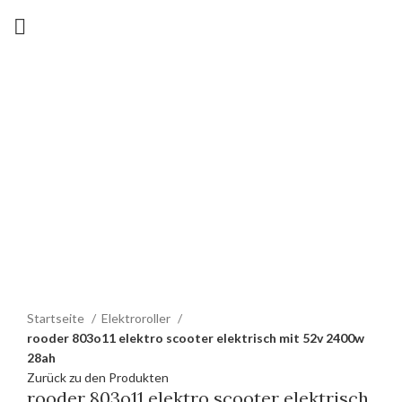
Heiß
Zum Vergrößern anklicken
Startseite
Elektroroller
rooder 803o11 elektro scooter elektrisch mit 52v 2400w
28ah
Zurück zu den Produkten
rooder 803o11 elektro scooter elektrisch