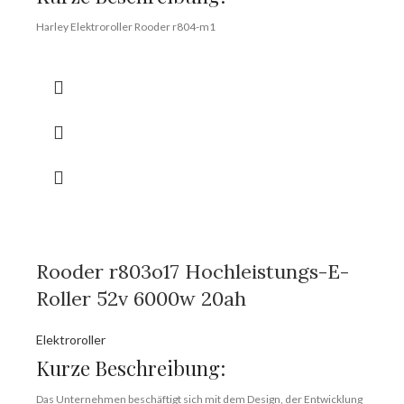
Harley Elektroroller Rooder r804-m1
Marke:
OEM/ODM/ROODER
Mindestbestellmenge:
10 Stück/Stück
Lieferfähigkeit:
10000 Stück/Stück pro Monat
Hafen:
Shenzhen
Zahlungsbedingungen:
T/T, L/C, D/A, D/P
Rooder r803o17 Hochleistungs-E-
Roller 52v 6000w 20ah
Elektroroller
Kurze Beschreibung:
Das Unternehmen beschäftigt sich mit dem Design, der Entwicklung