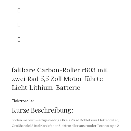
Elektroroller mit Sitz Manufaktur.
Marke:
OEM/ODM/ROODER
Mindestbestellmenge:
10 Stück/Stück
Lieferfähigkeit:
10000 Stück/Stück pro Monat
Hafen:
Shenzhen
Zahlungsbedingungen:
T/T, L/C, D/A, D/P
faltbare Carbon-Roller r803 mit
zwei Rad 5,5 Zoll Motor führte
Licht Lithium-Batterie
Elektroroller
Kurze Beschreibung:
finden Sie hochwertige niedrige Preis 2 Rad Kohlefaser Elektroroller,
Großhandel 2 Rad Kohlefaser Elektroroller aus rooder Technologie 2