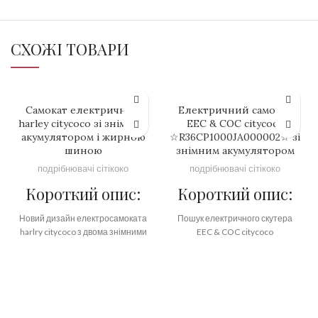
СХОЖІ ТОВАРИ
Самокат електричний
Електричний самокат
harley citycoco зі знімним
EEC & COC citycoco
акумулятором і жирною
☆R36CP1000JA000002☆ зі
шиною
знімним акумулятором
подрібнювачі сітікоко
подрібнювачі сітікоко
Короткий опис:
Короткий опис:
Новий дизайн електросамоката
Пошук електричного скутера
harlry citycoco з двома знімними
EEC & COC citycoco
акумуляторами, тривалий час
☆R36CP1000JA000002☆ зі
їзди.
знімним акумулятором від
Rooder Europe Road легального
заводу електричних скутерів
Бренд:
OEM/ODM/ROODER
citycoco, який є єдиним
Мінімальна кількість
постачальником дизайну