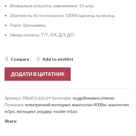
Мінімальна кількість замовлення:
10 штук
Здатність до постачання:
10000 одиниць на місяць
Порт:
Шеньчжень
Умови оплати:
Т/Т, Л/К, Д/З, Д/П
Compare
Add to wishlist
ДОДАТИ В ЦИТАТНИК
Артикул:
98b651cb5cb9
Категорія:
подрібнювачі сітікоко
Позначок:
електричний мотоцикл
,
мангостин 4000w
,
мангостин
m1ps
,
мотоцикл
,
роудер
,
rooder m1ps
Share: