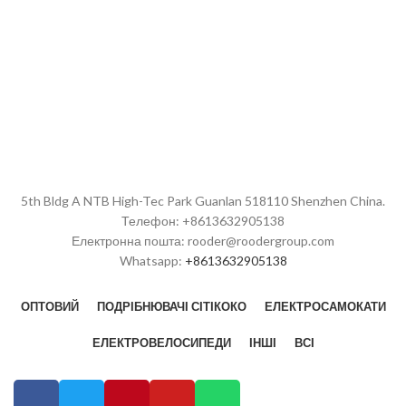
замовлення:
10 штук
citycoco з двома знімними
Здатність до постачання:
акумуляторами, схваленим
10000 одиниць на місяць
ЄЕС.
Порт:
Шеньчжень
Умови оплати:
Т/Т, Л/К, Д/З,
Електричний самокат з великим
Д/П
колесом EEC
Електричний скутер COC, Китай
Електровелосипед EEC для
дорослих
Моторолер EEC citycoco harley
5th Bldg A NTB High-Tec Park Guanlan 518110 Shenzhen China.
Телефон: +8613632905138
Бренд:
OEM/ODM/ROODER
Електронна пошта: rooder@roodergroup.com
Мінімальна кількість
Whatsapp:
+8613632905138
замовлення:
10 штук
Здатність до постачання:
10000 одиниць на місяць
ОПТОВИЙ
ПОДРІБНЮВАЧІ СІТІКОКО
ЕЛЕКТРОСАМОКАТИ
Порт:
Шеньчжень
Умови оплати:
Т/Т, Л/К, Д/З,
ЕЛЕКТРОВЕЛОСИПЕДИ
ІНШІ
ВСІ
Д/П
Мотор:
1500W
Батарея:
12ah, 20ah