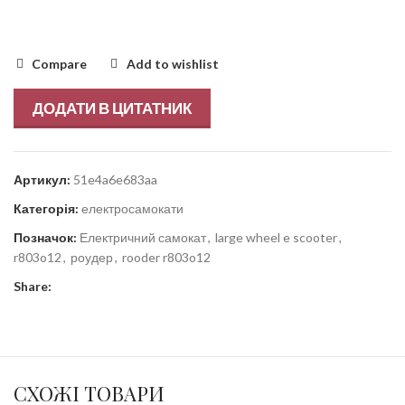
Compare
Add to wishlist
ДОДАТИ В ЦИТАТНИК
Артикул:
51e4a6e683aa
Категорія:
електросамокати
Позначок:
Електричний самокат
,
large wheel e scooter
,
r803o12
,
роудер
,
rooder r803o12
Share:
СХОЖІ ТОВАРИ