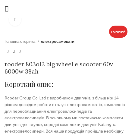
Click to enlarge
ГАРЯЧИЙ
Головна сторінка
електросамокати
rooder 803o12 big wheel e scooter 60v
6000w 38ah
Короткий опис:
Rooder Group Co, Ltd є виробником двигунів, з більш ніж 14-
річним досвідом роботи в галузі електросамокатів, комплектів
для переобладнання електровелосипедів та
електровелосипедів. В основному ми постачаємо комплекти
двигунів для втулок, середні комплекти двигунів Bafang та
електровелосипеди. Вся наша продукція пройшла необхідну