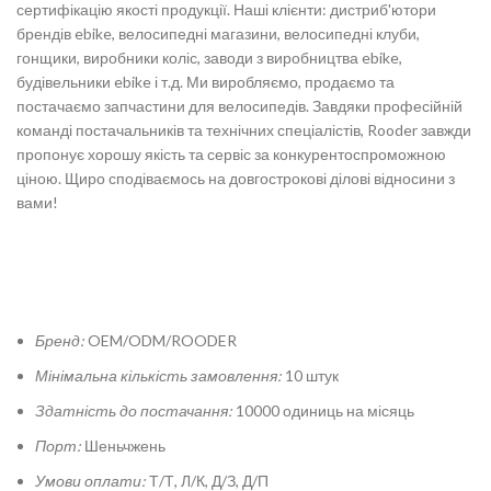
сертифікацію якості продукції. Наші клієнти: дистриб'ютори
брендів ebike, велосипедні магазини, велосипедні клуби,
гонщики, виробники коліс, заводи з виробництва ebike,
будівельники ebike і т.д. Ми виробляємо, продаємо та
постачаємо запчастини для велосипедів. Завдяки професійній
команді постачальників та технічних спеціалістів, Rooder завжди
пропонує хорошу якість та сервіс за конкурентоспроможною
ціною. Щиро сподіваємось на довгострокові ділові відносини з
вами!
Бренд:
OEM/ODM/ROODER
Мінімальна кількість замовлення:
10 штук
Здатність до постачання:
10000 одиниць на місяць
Порт:
Шеньчжень
Умови оплати:
Т/Т, Л/К, Д/З, Д/П