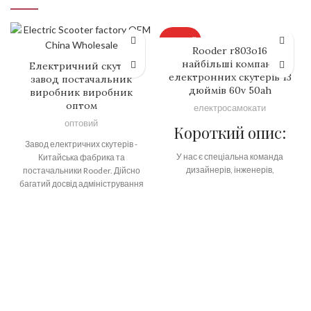
ГАРЯЧИЙ
Rooder r803o16
найбільші компанії
Електричний скутер
електронних скутерів 13
завод постачальник
дюймів 60v 50ah
виробник виробник
оптом
електросамокати
оптовий
Короткий опис:
Завод електричних скутерів -
У нас є спеціальна команда
Китайська фабрика та
дизайнерів, інженерів,
постачальники Rooder. Дійсно
виробнича команда та сервісна
багатий досвід адміністрування
команда, які дотримуються
проектів та лише одна
суворих стандартів управління
конкретна модель
якістю в кожному аспекті вибору
постачальника роблять суттєве
компонентів, перевірки,
значення організаційного
складання, введення в
спілкування та наше легке
експлуатацію та пакування, щоб
розуміння ваших очікувань щодо
забезпечити відмінну якість
заводу електричних скутерів,
нашої продукції, своєчасну
електричного циклу жирових
доставку та висококонкурентні
шин, велосипедів для продажу,