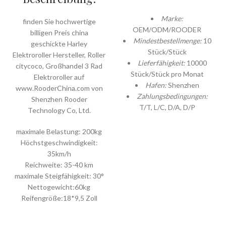
Marke:
finden Sie hochwertige
OEM/ODM/ROODER
billigen Preis china
Mindestbestellmenge:
10
geschickte Harley
Stück/Stück
Elektroroller Hersteller, Roller
Lieferfähigkeit:
10000
citycoco, Großhandel 3 Rad
Stück/Stück pro Monat
Elektroroller auf
Hafen:
Shenzhen
www.RooderChina.com von
Zahlungsbedingungen:
Shenzhen Rooder
T/T, L/C, D/A, D/P
Technology Co, Ltd.
maximale Belastung: 200kg
Höchstgeschwindigkeit:
35km/h
Reichweite: 35-40 km
maximale Steigfähigkeit: 30°
Nettogewicht:60kg
Reifengröße:18*9,5 Zoll