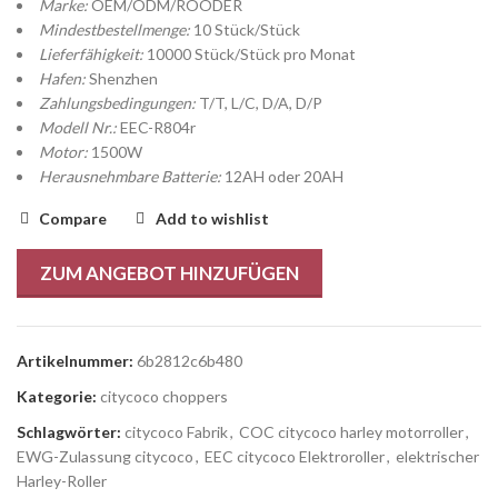
Marke:
OEM/ODM/ROODER
Mindestbestellmenge:
10 Stück/Stück
Lieferfähigkeit:
10000 Stück/Stück pro Monat
Hafen:
Shenzhen
Zahlungsbedingungen:
T/T, L/C, D/A, D/P
Modell Nr.:
EEC-R804r
Motor:
1500W
Herausnehmbare Batterie:
12AH oder 20AH
Compare
Add to wishlist
ZUM ANGEBOT HINZUFÜGEN
Artikelnummer:
6b2812c6b480
Kategorie:
citycoco choppers
Schlagwörter:
citycoco Fabrik
,
COC citycoco harley motorroller
,
EWG-Zulassung citycoco
,
EEC citycoco Elektroroller
,
elektrischer
Harley-Roller