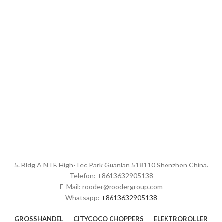
5. Bldg A NTB High-Tec Park Guanlan 518110 Shenzhen China.
Telefon: +8613632905138
E-Mail: rooder@roodergroup.com
Whatsapp:
+8613632905138
GROSSHANDEL
CITYCOCO CHOPPERS
ELEKTROROLLER